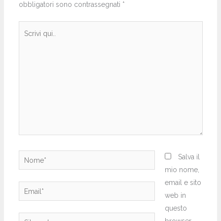
obbligatori sono contrassegnati
*
Scrivi
qui..
Nome*
Salva il
mio nome,
email e sito
Email*
web in
questo
Sito